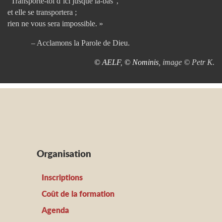
“Transporte-toi d’ici jusque là-bas”,
et elle se transportera ;
rien ne vous sera impossible. »
– Acclamons la Parole de Dieu.
© AELF
,
© Nominis
, image © Petr K.
Organisation
Inscriptions
Coût de la formation
Agenda