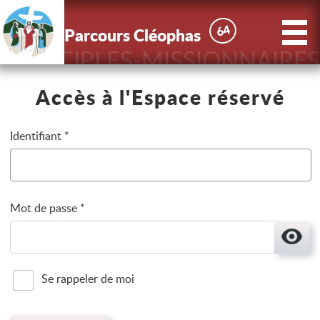
X
Parcours
64
64
Parcours Cléophas
Cléophas
DISCIPLES-MISSIONNAIRES
Accès à l'Espace réservé
Identifiant
*
Mot de passe
*
Affic
Se rappeler de moi