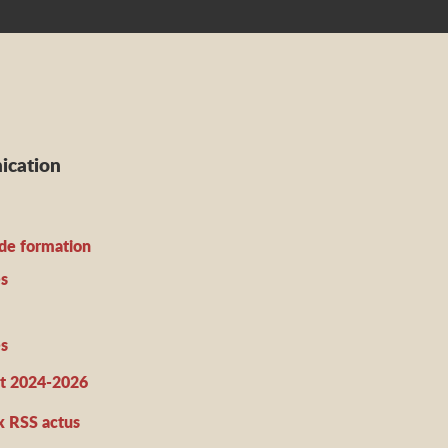
cation
 de formation
és
s
ct 2024-2026
x RSS actus