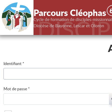
Parcours Cléophas
DISCI
Cycle de formation de disciples-missionnai
Diocèse de Bayonne, Lescar et Oloron
Identifiant
*
Mot de passe
*