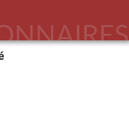
IONNAIRES
é