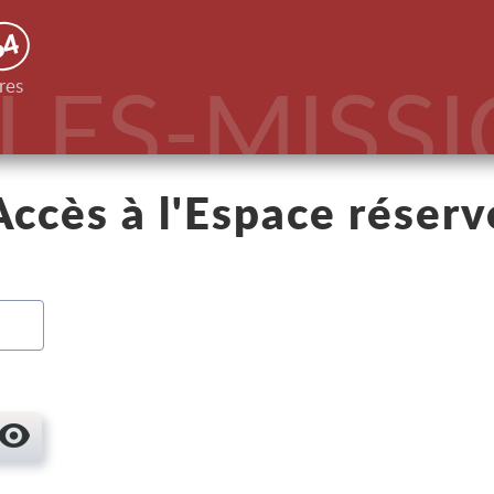
64
PLES-MISS
res
Accès à l'Espace réserv
Afficher le mot de passe