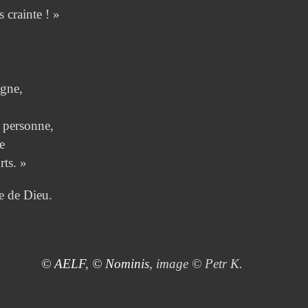
 crainte ! »
gne,
à personne,
e
rts. »
de Dieu.
© AELF
,
© Nominis
, image © Petr K.