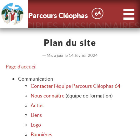
X
Parcours
64
64
Parcours Cléophas
Cléophas
DISCIPLES-MISSIONNAIRES
Accueil
Plan du site
Actus
Mis à jour le 14 février 2024
Page d'accueil
Le Parcours
Communication
Contacter l'équipe Parcours Cléophas 64
Nous
Nous connaître
(équipe de formation)
connaître
Actus
Liens
Contact
Logo
Bannières
Inscriptions