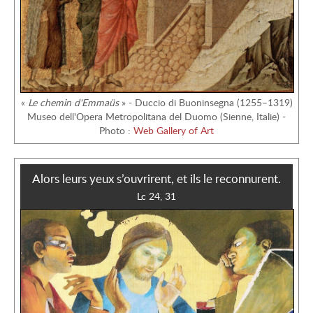
Une
formation
pour qui ?
«
Le chemin d'Emmaüs
» - Duccio di Buoninsegna (1255–1319)
Les frais de
Museo dell'Opera Metropolitana del Duomo (Sienne, Italie) -
formation
Photo :
Web Gallery of Art
À l’origine
Alors leurs yeux s’ouvrirent, et ils le reconnurent.
du Parcours
Lc 24, 31
Cléophas