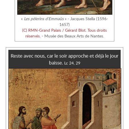
La
pédagogie
«
Les pèlerins d'Emmaüs
» - Jacques Stella (1596-
du Parcours
1657)
Cléophas
(C) RMN-Grand Palais / Gérard Blot. Tous droits
réservés.
- Musée des Beaux Arts de Nantes.
Les
Reste avec nous, car le soir approche et déjà le jour
modalités
baisse.
Lc 24, 29
du Parcours
Cléophas
Le contenu
de la
formation
Agenda