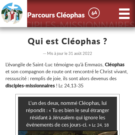
X
Parcours
64
64
Parcours Cléophas
Cléophas
DISCIPLES-MISSIONNAIRES
Accueil
Qui est Cléophas ?
Actus
Mis à jour le 31 août 2022
Cléophas
L’évangile de Saint-Luc témoigne qu’à Emmaüs,
Le Parcours
et son compagnon de route ont rencontré le Christ vivant,
ressuscité : remplis de joie, ils sont alors devenus des
disciples-missionnaires
! Lc 24,13-35
Nous
connaître
L’un des deux, nommé Cléophas, lui
répondit : « Tu es bien le seul étranger
Contact
résidant à Jérusalem qui ignore les
événements de ces jours-ci. »
Lc 24, 18
Inscriptions