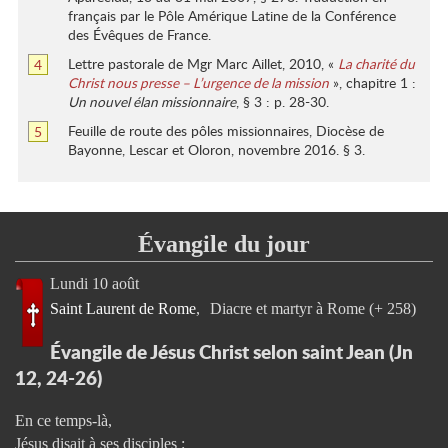
français par le Pôle Amérique Latine de la Conférence
référence
des Évêques de France.
de
la
Lettre pastorale de Mgr Marc Aillet, 2010, «
La charité du
Retour
4
note
Christ nous presse – L’urgence de la mission
», chapitre 1 :
à
de
Un nouvel élan missionnaire
, § 3 : p. 28-30.
la
bas
référence
de
Feuille de route des pôles missionnaires, Diocèse de
Retour
5
de
page
Bayonne, Lescar et Oloron, novembre 2016. § 3.
à
la
la
note
référence
de
de
bas
la
de
Évangile du jour
note
page
de
bas
Lundi 10 août
de
Saint Laurent de Rome
Diacre et martyr à Rome (+ 258)
page
Évangile de Jésus Christ selon saint Jean (Jn
12, 24-26)
En ce temps-là,
Jésus disait à ses disciples :