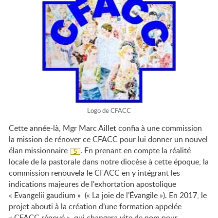
Logo de CFACC
Cette année-là, Mgr Marc Aillet confia à une commission
la mission de rénover ce CFACC pour lui donner un nouvel
élan missionnaire
. En prenant en compte la réalité
Note
5
de
locale de la pastorale dans notre diocèse à cette époque, la
bas
de
commission renouvela le CFACC en y intégrant les
page
indications majeures de l'exhortation apostolique
« Evangelii gaudium » (« La joie de l’Évangile »). En 2017, le
projet abouti à la création d’une formation appelée
« CFACC rénové », qui changera vite de nom pour