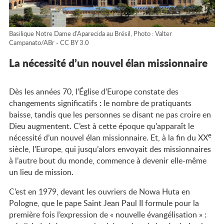
2026-2028
Basilique Notre Dame d'Aparecida au Brésil, Photo : Valter
Le Parcours
Campanato/ABr - CC BY 3.0
La nécessité d’un nouvel élan missionnaire
Cléophas ?
Dès les années 70, l’Église d’Europe constate des
Pastorale
changements significatifs : le nombre de pratiquants
baisse, tandis que les personnes se disant ne pas croire en
en
Dieu augmentent. C’est à cette époque qu’apparaît le
conversion
e
nécessité d’un nouvel élan missionnaire. Et, à la fin du XX
siècle, l’Europe, qui jusqu’alors envoyait des missionnaires
Les
à l’autre bout du monde, commence à devenir elle-même
un lieu de mission.
objectifs du
Parcours
C’est en 1979, devant les ouvriers de Nowa Huta en
Pologne, que le pape Saint Jean Paul II formule pour la
Cléophas
première fois l’expression de « nouvelle évangélisation » :