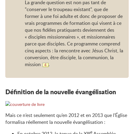
La grande question est non pas tant de
"conserver le troupeau existant", que de
former à une foi adulte et donc de proposer de
vrais programmes de formation qui visent à ce
que nos fidèles pratiquants deviennent des
« disciples missionnaires », et missionnaires
parce que disciples. Ce programme comprend
cinq aspects : la rencontre avec Jésus Christ, la
conversion, être disciple, la communion, la
mission
.
Note
4
de
bas
de
page
Définition de la nouvelle évangélisation
Mais ce n’est seulement qu’en 2012 et en 2013 que l’Église
formalisa réellement la nouvelle évangélisation :
e
En octobre 2012, la tenue de la XIII
Assemblée