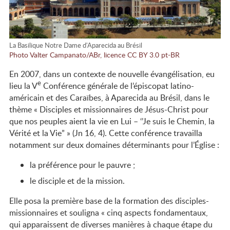
Une
formation
La Basilique Notre Dame d'Aparecida au Brésil
pour qui ?
Photo Valter Campanato/ABr, licence CC BY 3.0 pt-BR
En 2007, dans un contexte de nouvelle évangélisation, eu
Les frais de
e
lieu la V
Conférence générale de l’épiscopat latino-
formation
américain et des Caraïbes, à Aparecida au Brésil, dans le
thème « Disciples et missionnaires de Jésus-Christ pour
que nos peuples aient la vie en Lui – ‘’Je suis le Chemin, la
À l’origine
Vérité et la Vie” » (Jn 16, 4). Cette conférence travailla
du Parcours
notamment sur deux domaines déterminants pour l’Église :
Cléophas
la préférence pour le pauvre ;
le disciple et de la mission.
Elle posa la première base de la formation des disciples-
missionnaires et souligna « cinq aspects fondamentaux,
qui apparaissent de diverses manières à chaque étape du