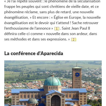
« Je l’ai répété souvent : le phénomène de la sécularisation
La
frappe les peuples qui sont chrétiens de vieille date, et ce
pédagogie
phénomène réclame, sans plus de retard, une nouvelle
évangélisation, » Et encore : « Église en Europe, la nouvelle
du Parcours
évangélisation est le devoir qui t’attend ! Sache retrouver
Cléophas
l’enthousiasme de l’annonce »
. Saint Jean Paul II
Note
1
de
définira celle-ci comme « nouvelle dans son ardeur, dans
bas
de
Les
ses méthodes et dans ses expressions. »
Note
2
page
de
bas
modalités
de
page
La conférence d'Aparecida
du Parcours
Cléophas
Le contenu
de la
formation
Agenda