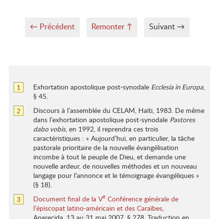
←
Précédent
Remonter
↑
Suivant →
Exhortation apostolique post-synodale
Ecclesia in Europa
,
Retour
1
Notes
§ 45.
à
de
la
Discours à l’assemblée du CELAM, Haïti, 1983. De même
Retour
2
bas
référence
dans l’exhortation apostolique post-synodale
Pastores
à
de
de
dabo vobis
, en 1992, il reprendra ces trois
la
la
page
caractéristiques : « Aujourd’hui, en particulier, la tâche
référence
note
pastorale prioritaire de la nouvelle évangélisation
de
de
incombe à tout le peuple de Dieu, et demande une
la
bas
nouvelle ardeur, de nouvelles méthodes et un nouveau
note
de
langage pour l’annonce et le témoignage évangéliques »
de
page
(§ 18).
bas
de
e
Document final de la V
Conférence générale de
Retour
3
page
l’épiscopat latino-américain et des Caraïbes
,
à
Aparecida, 13 au 31 mai 2007, § 278. Traduction en
la