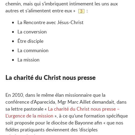
chemin, mais qui s’imbriquent intimement les uns aux
autres et s’alimentent entre eux »
:
Note
3
de
bas
La Rencontre avec Jésus-Christ
de
page
La conversion
Être disciple
La communion
La mission
La charité du Christ nous presse
En 2010, dans le même élan missionnaire que la
conférence d'Aparecida, Mgr Marc Aillet demandait, dans
sa lettre pastorale «
La charité du Christ nous presse –
L’urgence de la mission
», à ce qu’une formation spécifique
soit proposée pour le diocèse de Bayonne afin « que nos
fidèles pratiquants deviennent des ‘disciples