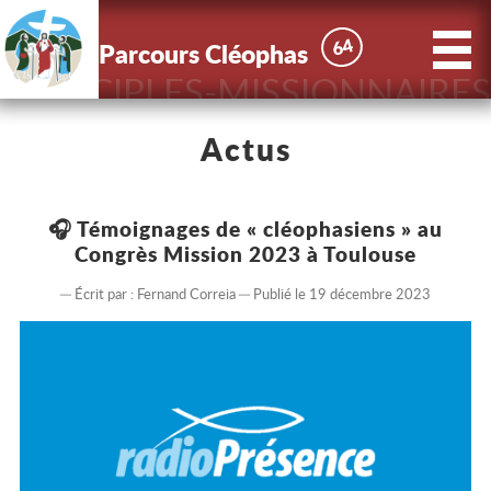
X
Parcours
64
64
Parcours Cléophas
Cléophas
DISCIPLES-MISSIONNAIRES
Accueil
Actus
Actus
🎧 Témoignages de « cléophasiens » au
Congrès Mission 2023 à Toulouse
Le Parcours
Écrit par :
Fernand Correia
Publié le 19 décembre 2023
Nous
connaître
Contact
Inscriptions