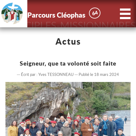
X
Parcours
64
64
Parcours Cléophas
Cléophas
DISCIPLES-MISSIONNAIRES
Accueil
Actus
Actus
Seigneur, que ta volonté soit faite
Le Parcours
Écrit par :
Yves TESSONNEAU
Publié le 18 mars 2024
Nous
connaître
Contact
Inscriptions