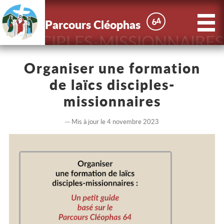
X
Parcours
64
64
Parcours Cléophas
Cléophas
DISCIPLES-MISSIONNAIRES
Accueil
Organiser une formation
de laïcs disciples-
Actus
missionnaires
Le Parcours
Mis à jour le 4 novembre 2023
Nous
connaître
Contact
Inscriptions