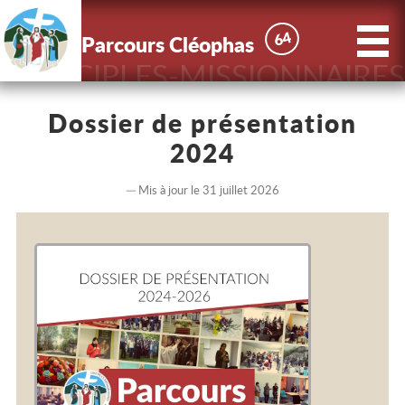
X
Parcours
64
64
Parcours Cléophas
Cléophas
DISCIPLES-MISSIONNAIRES
Accueil
Dossier de présentation
2024
Actus
Mis à jour le 31 juillet 2026
Le Parcours
Nous
connaître
Contact
Inscriptions