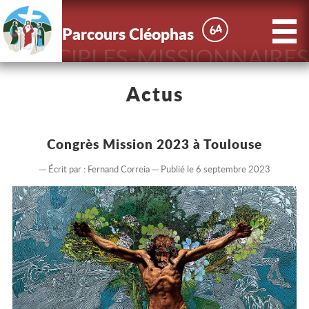
X
Parcours
64
64
Parcours Cléophas
Cléophas
DISCIPLES-MISSIONNAIRES
Accueil
Actus
Actus
Congrès Mission 2023 à Toulouse
Le Parcours
Écrit par :
Fernand Correia
Publié le 6 septembre 2023
Nous
connaître
Contact
Inscriptions