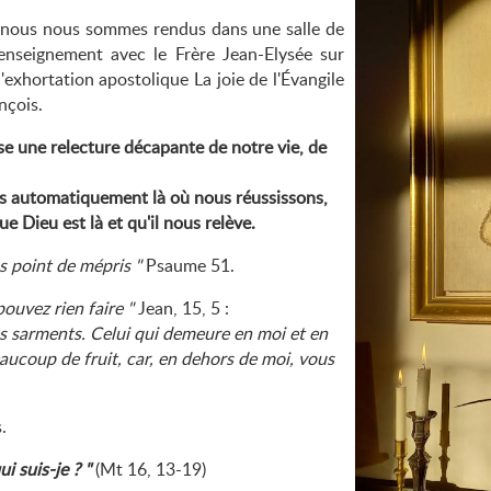
r, nous nous sommes rendus dans une salle de
enseignement avec le Frère Jean-Elysée sur
 l'exhortation apostolique La joie de l'Évangile
nçois.
se une relecture décapante de notre vie, de
pas automatiquement là où nous réussissons,
e Dieu est là et qu'il nous relève.
as point de mépris
Psaume 51.
ouvez rien faire
Jean, 15, 5 :
les sarments. Celui qui demeure en moi et en
eaucoup de fruit, car, en dehors de moi, vous
.
i suis-je ?
(Mt 16, 13-19)