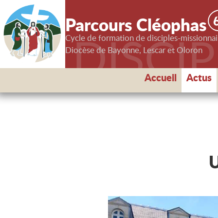
Parcours Cléophas
DISCI
Cycle de formation de disciples-missionnai
Diocèse de Bayonne, Lescar et Oloron
Accueil
Actus
U